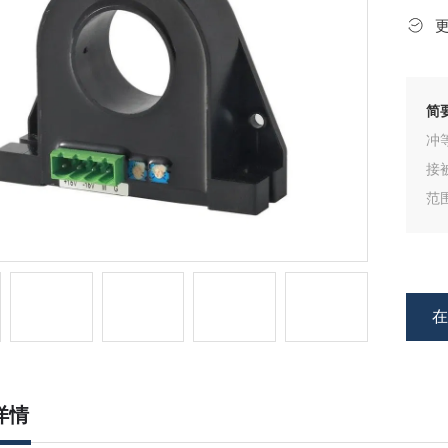
简
冲
接
范
详情