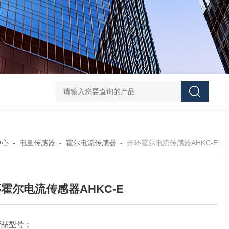
ATE210S单回路复合型温度传感器
DJSF1352-D-
中心
-
电量传感器
-
霍尔电流传感器
-
开环霍尔电流传感器AHKC-E
霍尔电流传感器AHKC-E
产品型号：