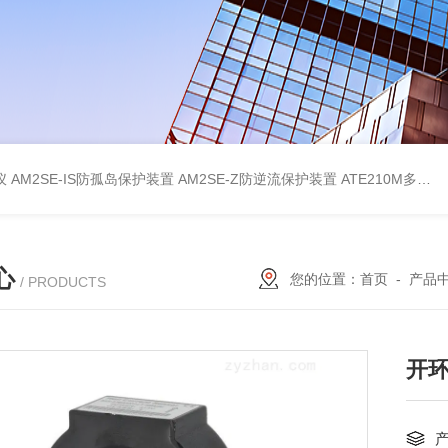
仪
AM2SE-IS防孤岛保护装置
AM2SE-Z防逆流保护装置
ATE210M多回路复合型温度传感器
心
您的位置：
首页
-
产品
/ PRODUCTS
开环