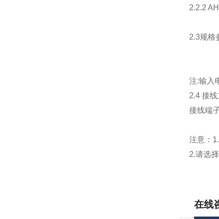
2.2.2 
2.3规
注:输
2.4 接
接线端
注意：1
2.请选
在线