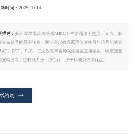
更新时间：
2025-10-14
要描述：
开环霍尔电流传感器AHKC-E主要适用于交流、直流、脉
等复杂信号的隔离转换，通过霍尔效应原理使变换后的信号能够直
被AD、DSP、PLC、二次仪表等各种采集装置直接采集，电流测量
围宽精度高，过载能力强，线性好，抗干扰能力强等优点。
在线咨询