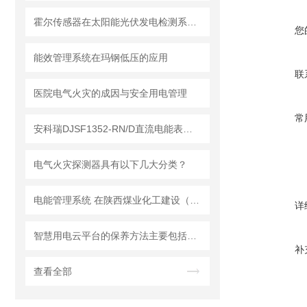
霍尔传感器在太阳能光伏发电检测系统中的应用与选型
您
能效管理系统在玛钢低压的应用
联
医院电气火灾的成因与安全用电管理
常
安科瑞DJSF1352-RN/D直流电能表取得UL证书
电气火灾探测器具有以下几大分类？
电能管理系统 在陕西煤业化工建设（集团）基地办公楼 项目的应用
详
智慧用电云平台的保养方法主要包括以下几个方面
补
查看全部