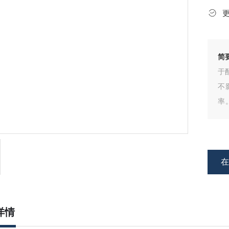
简
于
不
率
用
详情