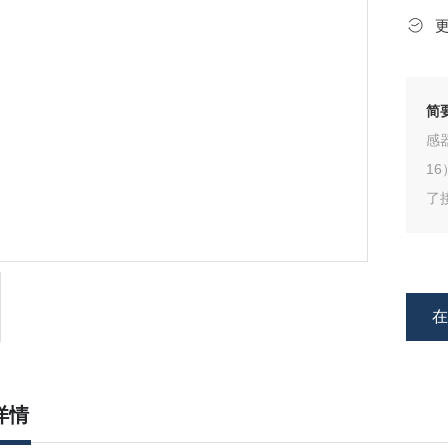
简
感
1
了
详情