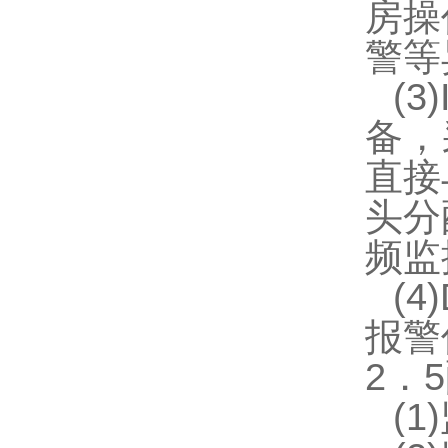
房操
警等
(
备，
直接
头分
频监
(
报警
2．
5
(