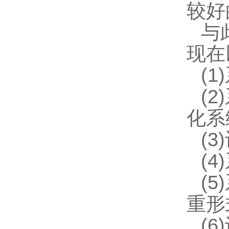
较好
与
现在
(
(
化系
(
(
(
重形
(