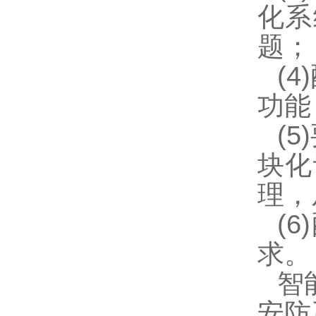
化系
题；
(
功能
(
块化
理，
(
求。
智
安防