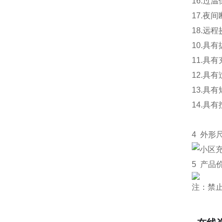
16.过
17.夜
18.远
10.具
11.具
12.
13.具
14.具
4 外形
5 产品
注：禁