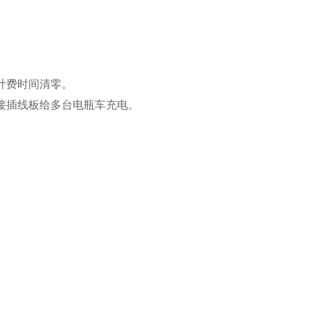
计费时间清零。
接插线板给多台电瓶车充电。
。