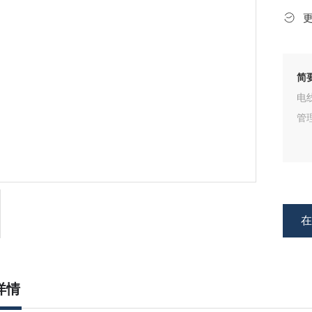
简
电
管
详情