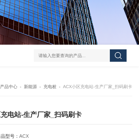
DJSF1352-D-800导轨式直流电能表
AKH-0.66
产品中心
-
新能源
-
充电桩
-
ACX小区充电站-生产厂家_扫码刷卡
充电站-生产厂家_扫码刷卡
产品型号：
ACX