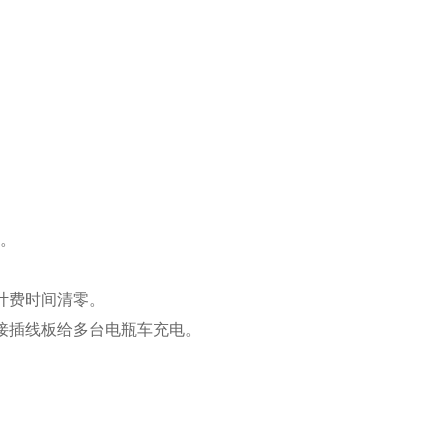
电。
计费时间清零。
接插线板给多台电瓶车充电。
。