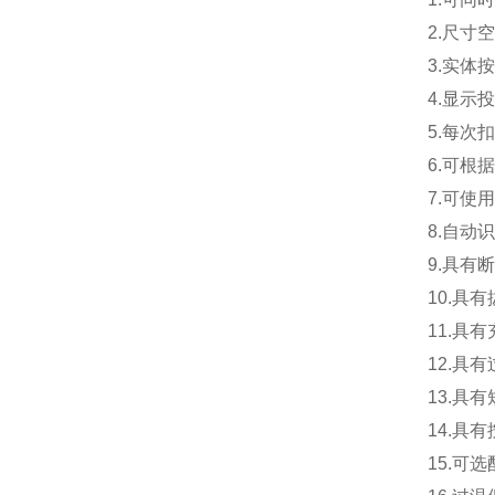
2.尺
3.实体
4.显示
5.每
6.可根
7.可使
8.自动
9.具
10.具
11.具
12.
13.具
14.具
15.可