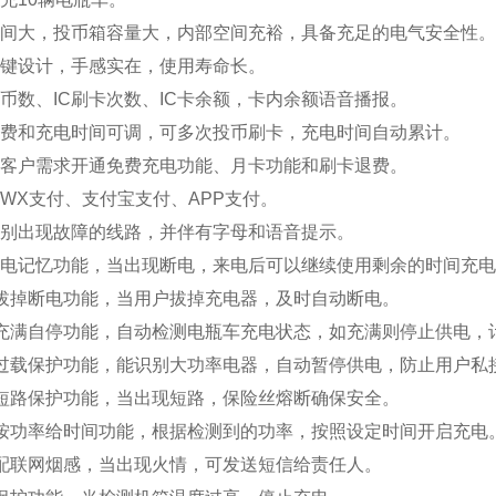
寸空间大，投币箱容量大，内部空间充裕，具备充足的电气安全性。
按键设计，手感实在，使用寿命长。
投币数、IC刷卡次数、IC卡余额，卡内余额语音播报。
次扣费和充电时间可调，可多次投币刷卡，充电时间自动累计。
据客户需求开通免费充电功能、月卡功能和刷卡退费。
用WX支付、支付宝支付、APP支付。
识别出现故障的线路，并伴有字母和语音提示。
有断电记忆功能，当出现断电，来电后可以继续使用剩余的时间充
有拔掉断电功能，当用户拔掉充电器，及时自动断电。
有充满自停功能，自动检测电瓶车充电状态，如充满则停止供电，
具有过载保护功能，能识别大功率电器，自动暂停供电，防止用户私
有短路保护功能，当出现短路，保险丝熔断确保安全。
有按功率给时间功能，根据检测到的功率，按照设定时间开启充电
选配联网烟感，当出现火情，可发送短信给责任人。