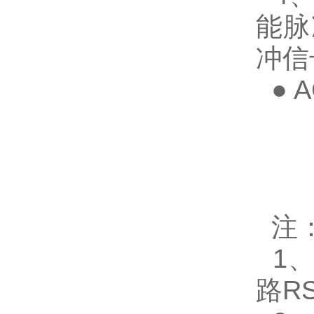
能脉
冲信
● 
注
1、
路RS