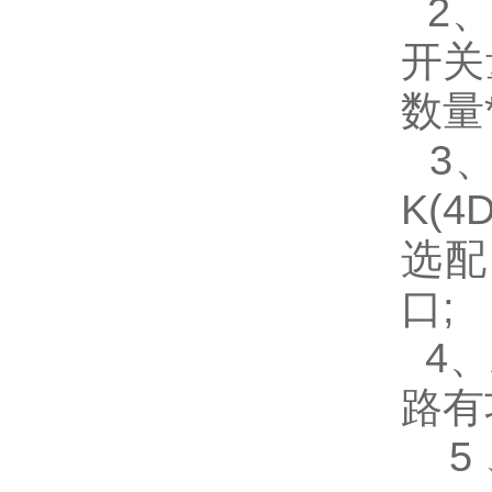
2、
开关
数量*
3、A
K(
选配
口;
4、A
路有
5、A