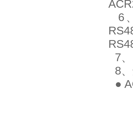
ACR
6、
RS
RS
7、P
8、
● 