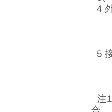
4 
5 
注1：
合。