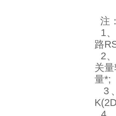
注
1、
路RS
2、
关量
量*;
3、A
K(
4、